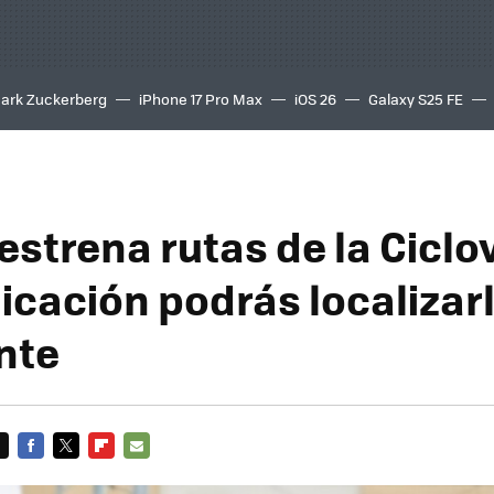
ark Zuckerberg
iPhone 17 Pro Max
iOS 26
Galaxy S25 FE
8K
strena rutas de la Ciclo
licación podrás localizar
nte
FACEBOOK
TWITTER
FLIPBOARD
E-