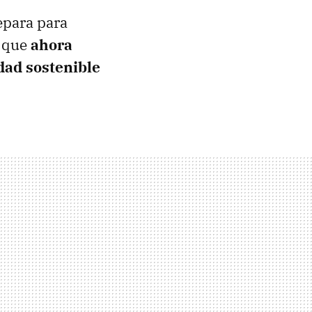
epara para
o que
ahora
dad sostenible