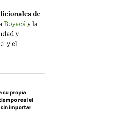
dicionales de
da
Boyacá
y la
iudad y
e y el
e su propia
tiempo real el
 sin importar