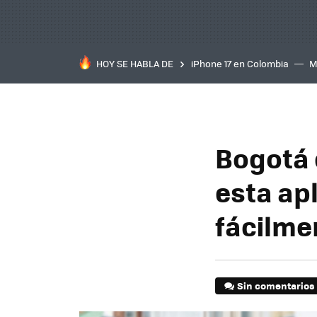
HOY SE HABLA DE
iPhone 17 en Colombia
M
inteligente
IA
TCL C
Bogotá e
esta ap
fácilme
Sin comentarios