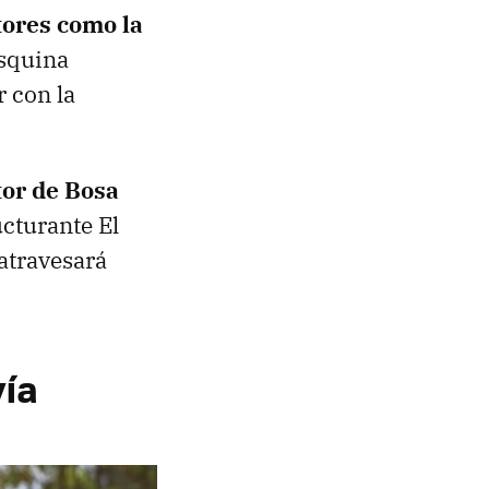
tores como la
esquina
r con la
tor de Bosa
ucturante El
atravesará
vía