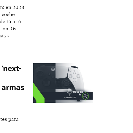
an: en 2023
n coche
de tú a tú
tión. Os
ÁS »
'next-
s armas
ntes para