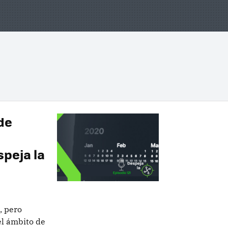
de
speja la
, pero
el ámbito de