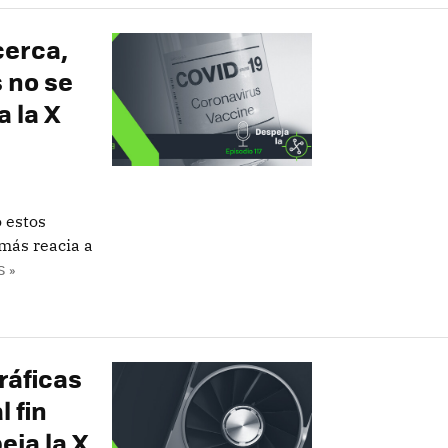
cerca,
 no se
a la X
 estos
más reacia a
 »
ráficas
 fin
eja la X