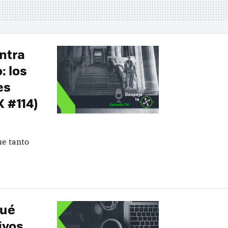
ontra
: los
es
X #114)
ue tanto
qué
ivos