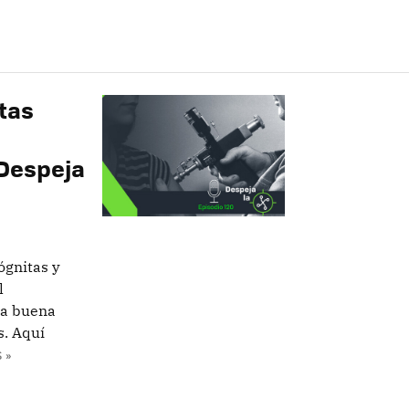
tas
(Despeja
ógnitas y
l
na buena
s. Aquí
 »