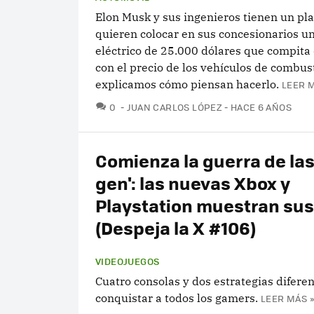
Elon Musk y sus ingenieros tienen un pl
quieren colocar en sus concesionarios u
eléctrico de 25.000 dólares que compita 
con el precio de los vehículos de combus
explicamos cómo piensan hacerlo.
LEER M
COMENTARIOS
0
JUAN CARLOS LÓPEZ
HACE 6 AÑOS
Comienza la guerra de las 
gen': las nuevas Xbox y
Playstation muestran su
(Despeja la X #106)
VIDEOJUEGOS
Cuatro consolas y dos estrategias difere
conquistar a todos los gamers.
LEER MÁS »