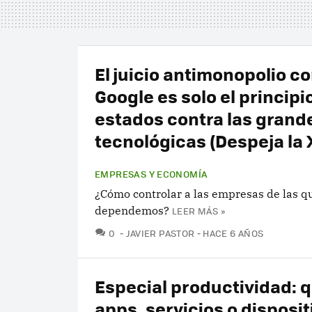
El juicio antimonopolio c
Google es solo el principio
estados contra las grand
tecnológicas (Despeja la 
EMPRESAS Y ECONOMÍA
¿Cómo controlar a las empresas de las q
dependemos?
LEER MÁS »
COMENTARIOS
0
JAVIER PASTOR
HACE 6 AÑOS
Especial productividad: 
apps, servicios o disposit