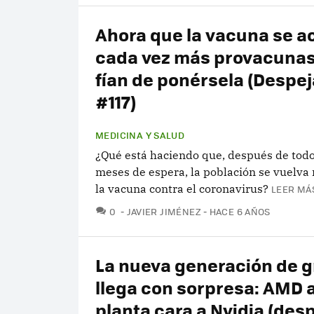
Ahora que la vacuna se a
cada vez más provacunas
fían de ponérsela (Despej
#117)
MEDICINA Y SALUD
¿Qué está haciendo que, después de todo
meses de espera, la población se vuelva 
la vacuna contra el coronavirus?
LEER MÁS
COMENTARIOS
0
JAVIER JIMÉNEZ
HACE 6 AÑOS
La nueva generación de g
llega con sorpresa: AMD al
planta cara a Nvidia (desp