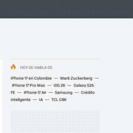
HOY SE HABLA DE
iPhone 17 en Colombia
Mark Zuckerberg
iPhone 17 Pro Max
iOS 26
Galaxy S25
FE
iPhone 17 Air
Samsung
Crédito
inteligente
IA
TCL C8K