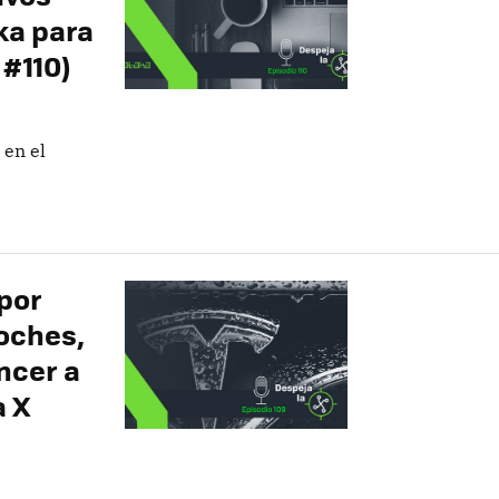
ka para
 #110)
 en el
 por
coches,
ncer a
a X