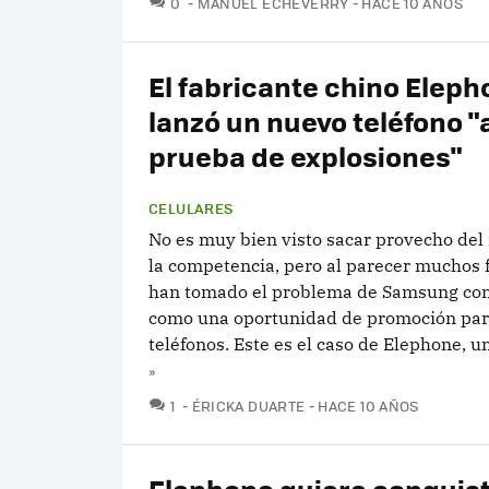
0
MANUEL ECHEVERRY
HACE 10 AÑOS
El fabricante chino Elep
lanzó un nuevo teléfono "
prueba de explosiones"
CELULARES
No es muy bien visto sacar provecho del
la competencia, pero al parecer muchos 
han tomado el problema de Samsung con
como una oportunidad de promoción par
teléfonos. Este es el caso de Elephone, un
»
COMENTARIOS
1
ÉRICKA DUARTE
HACE 10 AÑOS
Elephone quiere conquist