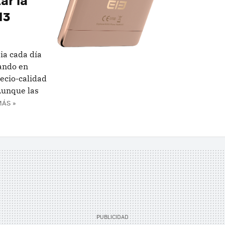
M3
ia cada día
jando en
ecio-calidad
Aunque las
MÁS »