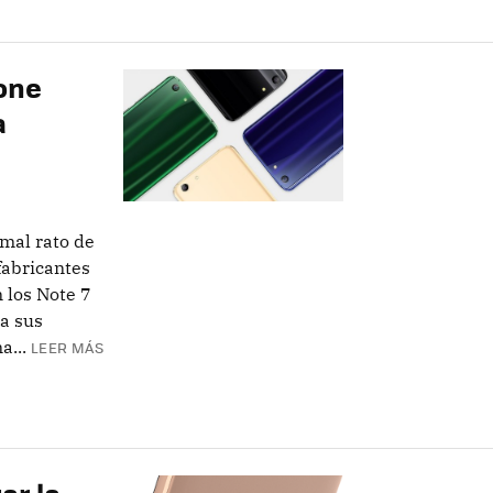
hone
a
 mal rato de
fabricantes
 los Note 7
a sus
a...
LEER MÁS
ar la