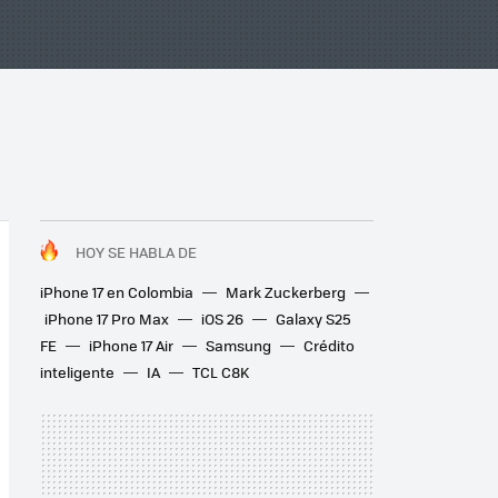
HOY SE HABLA DE
iPhone 17 en Colombia
Mark Zuckerberg
iPhone 17 Pro Max
iOS 26
Galaxy S25
FE
iPhone 17 Air
Samsung
Crédito
inteligente
IA
TCL C8K