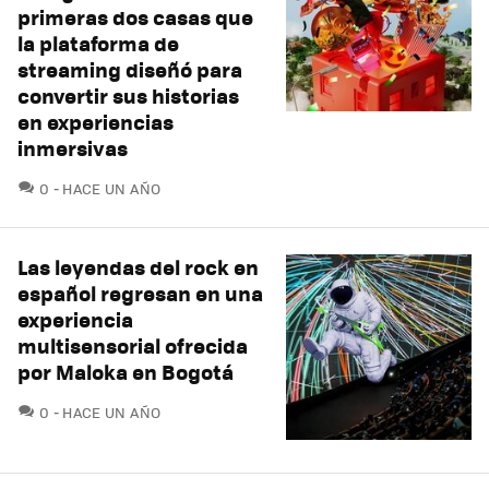
primeras dos casas que
la plataforma de
streaming diseñó para
convertir sus historias
en experiencias
inmersivas
COMENTARIOS
0
HACE UN AÑO
Las leyendas del rock en
español regresan en una
experiencia
multisensorial ofrecida
por Maloka en Bogotá
COMENTARIOS
0
HACE UN AÑO