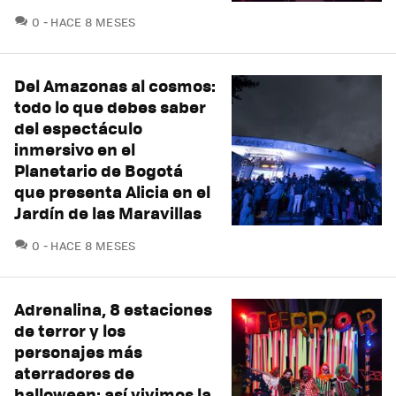
COMENTARIOS
0
HACE 8 MESES
Del Amazonas al cosmos:
todo lo que debes saber
del espectáculo
inmersivo en el
Planetario de Bogotá
que presenta Alicia en el
Jardín de las Maravillas
COMENTARIOS
0
HACE 8 MESES
Adrenalina, 8 estaciones
de terror y los
personajes más
aterradores de
halloween: así vivimos la