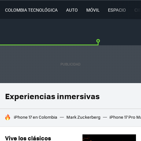
COLOMBIA TECNOLÓGICA
AUTO
MÓVIL
ESPACIO
CI
Experiencias inmersivas
HOY SE HABLA DE
iPhone 17 en Colombia
Mark Zuckerberg
iPhone 17 Pro M
Vive los clásicos