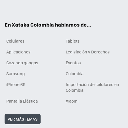
Twit
Fac
You
RSS
Tikt
ter
ebo
tub
ok
ok
e
En Xataka Colombia hablamos de...
Celulares
Tablets
Aplicaciones
Legislación y Derechos
Cazando gangas
Eventos
Samsung
Colombia
iPhone 6S
Importación de celulares en
Colombia
Pantalla Elástica
Xiaomi
VER MÁS TEMAS