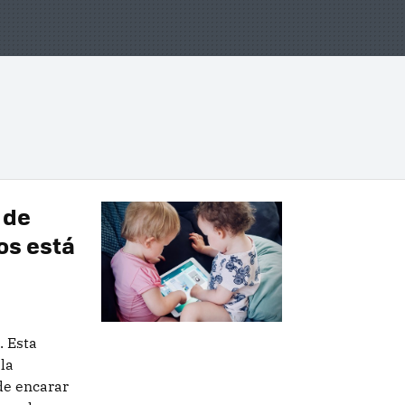
 de
os está
. Esta
la
de encarar