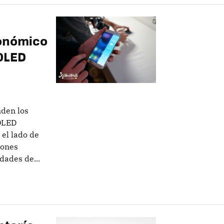
conómico
OLED
nden los
MOLED
 el lado de
zones
dades de...