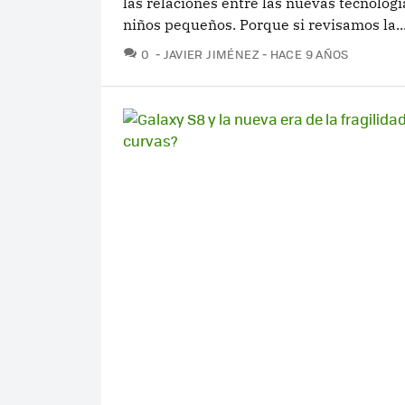
las relaciones entre las nuevas tecnologí
niños pequeños. Porque si revisamos la..
COMENTARIOS
0
JAVIER JIMÉNEZ
HACE 9 AÑOS