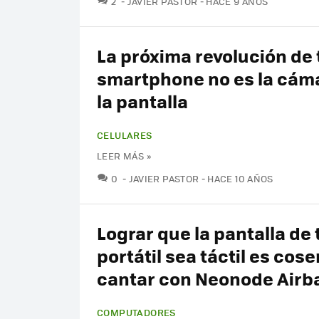
2
JAVIER PASTOR
HACE 9 AÑOS
La próxima revolución de 
smartphone no es la cáma
la pantalla
CELULARES
LEER MÁS »
COMENTARIOS
0
JAVIER PASTOR
HACE 10 AÑOS
Lograr que la pantalla de 
portátil sea táctil es cose
cantar con Neonode Airb
COMPUTADORES