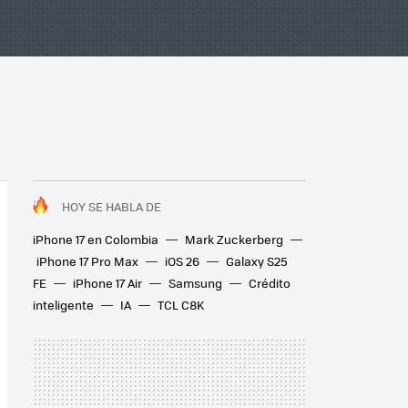
HOY SE HABLA DE
iPhone 17 en Colombia
Mark Zuckerberg
iPhone 17 Pro Max
iOS 26
Galaxy S25
FE
iPhone 17 Air
Samsung
Crédito
inteligente
IA
TCL C8K