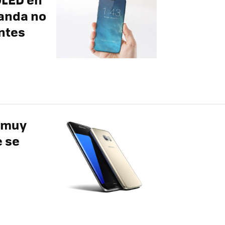
manda no
antes
 muy
e se