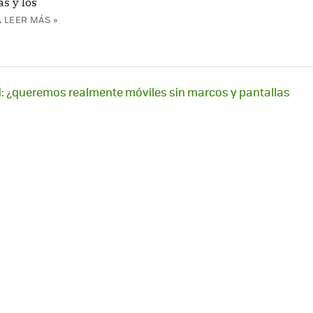
as y los
.
LEER MÁS »