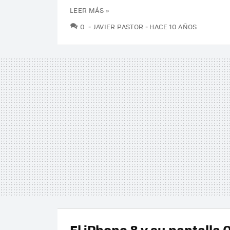
LEER MÁS »
COMENTARIOS
0
JAVIER PASTOR
HACE 10 AÑOS
El iPhone 8 y su pantalla 