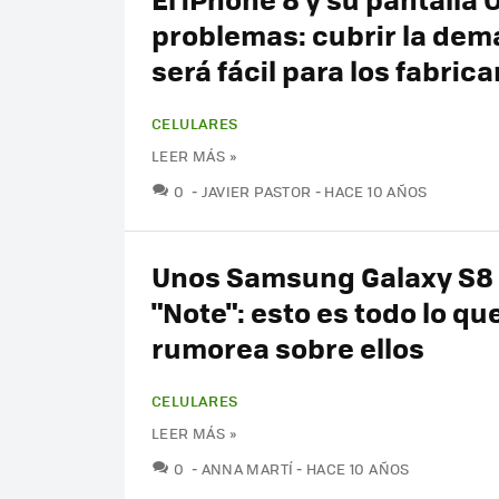
problemas: cubrir la de
será fácil para los fabric
CELULARES
LEER MÁS »
COMENTARIOS
0
JAVIER PASTOR
HACE 10 AÑOS
Unos Samsung Galaxy S8
"Note": esto es todo lo qu
rumorea sobre ellos
CELULARES
LEER MÁS »
COMENTARIOS
0
ANNA MARTÍ
HACE 10 AÑOS