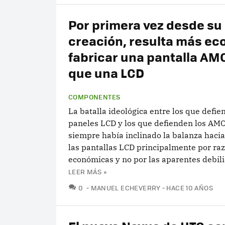
Por primera vez desde su
creación, resulta más e
fabricar una pantalla AM
que una LCD
COMPONENTES
La batalla ideológica entre los que defie
paneles LCD y los que defienden los A
siempre había inclinado la balanza hacia
las pantallas LCD principalmente por ra
económicas y no por las aparentes debili
LEER MÁS »
COMENTARIOS
0
MANUEL ECHEVERRY
HACE 10 AÑOS