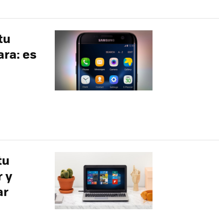
tu
ra: es
tu
r y
ar