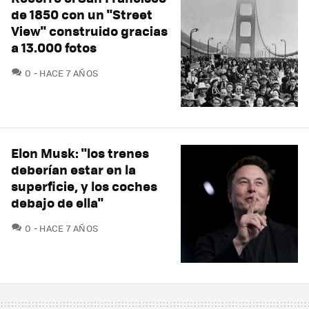
de 1850 con un "Street
View" construido gracias
a 13.000 fotos
COMENTARIOS
0
HACE 7 AÑOS
Elon Musk: "los trenes
deberían estar en la
superficie, y los coches
debajo de ella"
COMENTARIOS
0
HACE 7 AÑOS