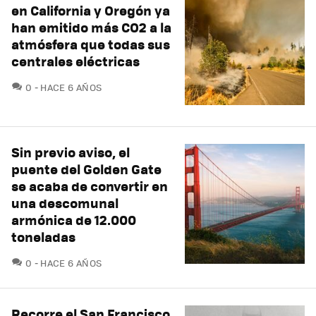
en California y Oregón ya
han emitido más CO2 a la
atmósfera que todas sus
centrales eléctricas
COMENTARIOS
0
HACE 6 AÑOS
Sin previo aviso, el
puente del Golden Gate
se acaba de convertir en
una descomunal
armónica de 12.000
toneladas
COMENTARIOS
0
HACE 6 AÑOS
Recorre el San Francisco