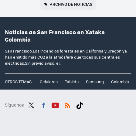
ARCHIVO DE NOTICIAS
Noticias de San Francisco en Xataka
Colombia
San Francisco:Los incendios forestales en California y Oregón ya
han emitido más CO2 a la atmósfera que todas sus centrales
eléctricas.Sin previo aviso, el..
OTROS TEMAS:
Celulares
Tablets
Samsung
Colombia
Síguenos
Twit
Fac
You
RSS
Tikt
ter
ebo
tub
ok
ok
e