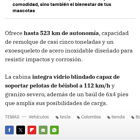
comodidad, sino también el bienestar de tus
mascotas
Ofrece
hasta 523 km de autonomía
, capacidad
de remolque de casi cinco toneladas y un
exoesqueleto de acero inoxidable diseñado para
resistir impactos y corrosión.
La cabina
integra vidrio blindado capaz de
soportar pelotas de béisbol a 112 km/h
y
granizo severo, además de un baúl de 6x4 pies
que amplía sus posibilidades de carga.
TEMAS
Vehículos
tesla
Colombia
tienda
B
FACEBOOK
TWITTER
FLIPBOARD
E-
WHATSAPP