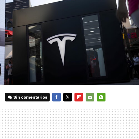
Sin comentarios
FACEBOOK
TWITTER
FLIPBOARD
E-
WHATSAPP
MAIL