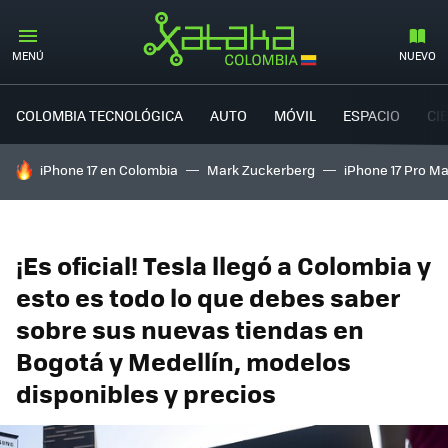
MENÚ
NUEVO
COLOMBIA TECNOLÓGICA
AUTO
MÓVIL
ESPACIO
CI
HOY SE HABLA DE
iPhone 17 en Colombia
Mark Zuckerberg
iPhone 17 Pro M
¡Es oficial! Tesla llegó a Colombia y
esto es todo lo que debes saber
sobre sus nuevas tiendas en
Bogotá y Medellín, modelos
disponibles y precios