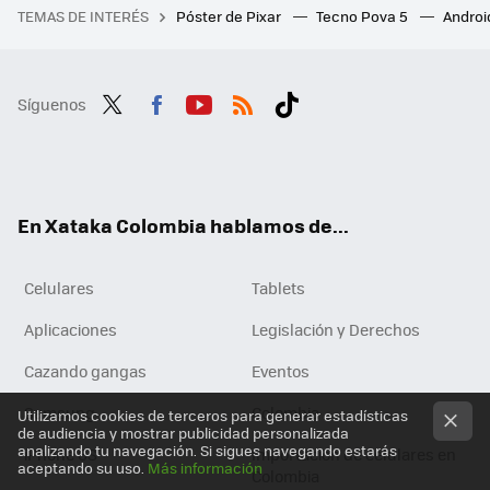
TEMAS DE INTERÉS
Póster de Pixar
Tecno Pova 5
Androi
Síguenos
Twit
Fac
You
RSS
Tikt
ter
ebo
tub
ok
ok
e
En Xataka Colombia hablamos de...
Celulares
Tablets
Aplicaciones
Legislación y Derechos
Cazando gangas
Eventos
Samsung
Colombia
Utilizamos cookies de terceros para generar estadísticas
de audiencia y mostrar publicidad personalizada
analizando tu navegación. Si sigues navegando estarás
iPhone 6S
Importación de celulares en
aceptando su uso.
Más información
Colombia