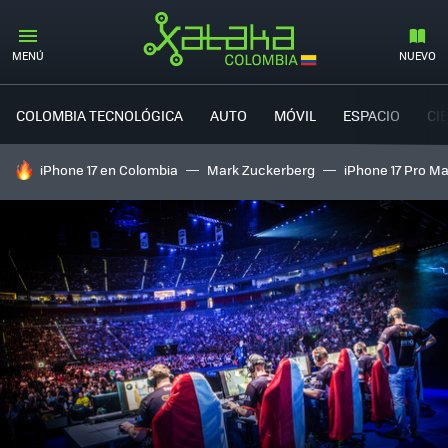
MENÚ
NUEVO
COLOMBIA TECNOLÓGICA
AUTO
MÓVIL
ESPACIO
CI
HOY SE HABLA DE
iPhone 17 en Colombia
Mark Zuckerberg
iPhone 17 Pro M