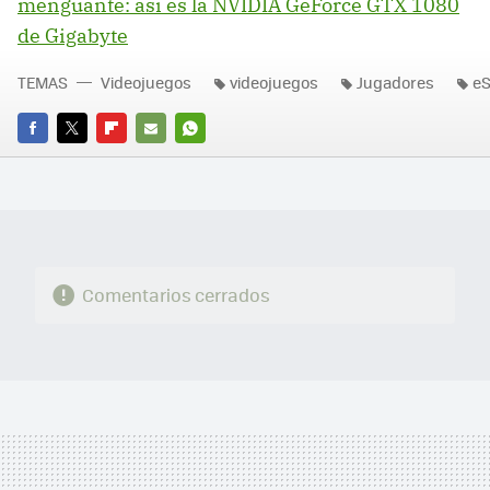
menguante: así es la NVIDIA GeForce GTX 1080
de Gigabyte
TEMAS
Videojuegos
videojuegos
Jugadores
eS
FACEBOOK
TWITTER
FLIPBOARD
E-
WHATSAPP
MAIL
Comentarios cerrados