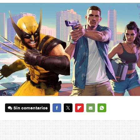
Sin comentarios
FACEBOOK
TWITTER
FLIPBOARD
E-
WHATSAPP
MAIL