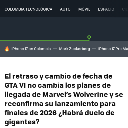
COLOMBIA TECNOLÓGICA
AUTO
MÓVIL
ESPACIO
CI
HOY SE HABLA DE
iPhone 17 en Colombia
Mark Zuckerberg
iPhone 17 Pro M
El retraso y cambio de fecha de
GTA VI no cambia los planes de
llegada de Marvel’s Wolverine y se
reconfirma su lanzamiento para
finales de 2026 ¿Habrá duelo de
gigantes?