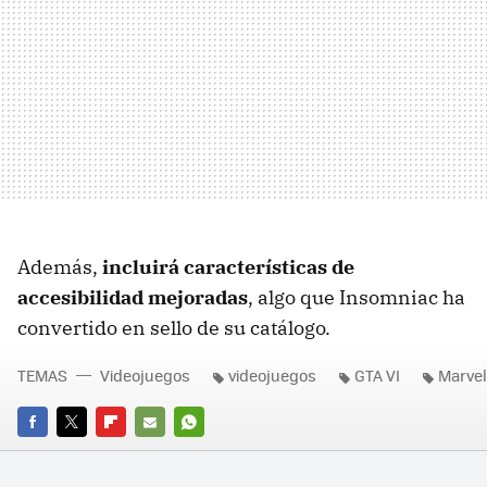
Además,
incluirá características de
accesibilidad mejoradas
, algo que Insomniac ha
convertido en sello de su catálogo.
TEMAS
Videojuegos
videojuegos
GTA VI
Marvel
FACEBOOK
TWITTER
FLIPBOARD
E-
WHATSAPP
MAIL