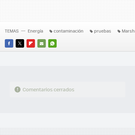
TEMAS
Energía
contaminación
pruebas
Marsh
FACEBOOK
TWITTER
FLIPBOARD
E-
WHATSAPP
MAIL
Comentarios cerrados