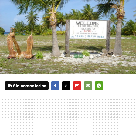
Sin comentarios
FACEBOOK
TWITTER
FLIPBOARD
E-
WHATSAPP
MAIL