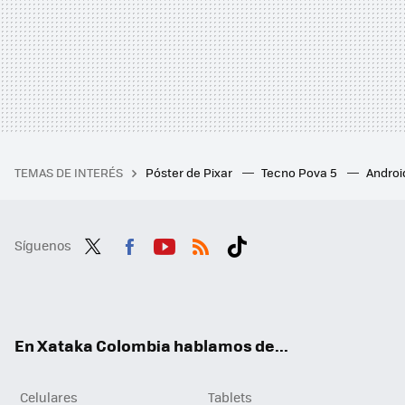
TEMAS DE INTERÉS
Póster de Pixar
Tecno Pova 5
Androi
Síguenos
Twit
Fac
You
RSS
Tikt
ter
ebo
tub
ok
ok
e
En Xataka Colombia hablamos de...
Celulares
Tablets