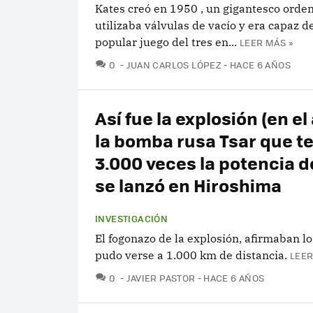
Kates creó en 1950 , un gigantesco orde
utilizaba válvulas de vacío y era capaz de
popular juego del tres en...
LEER MÁS »
COMENTARIOS
0
JUAN CARLOS LÓPEZ
HACE 6 AÑOS
Así fue la explosión (en el 
la bomba rusa Tsar que t
3.000 veces la potencia d
se lanzó en Hiroshima
INVESTIGACIÓN
El fogonazo de la explosión, afirmaban lo
pudo verse a 1.000 km de distancia.
LEER
COMENTARIOS
0
JAVIER PASTOR
HACE 6 AÑOS