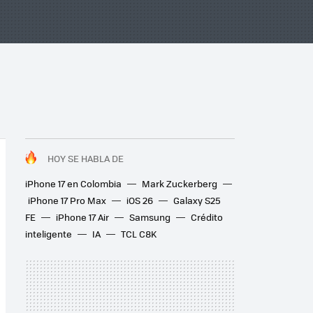
HOY SE HABLA DE
iPhone 17 en Colombia
Mark Zuckerberg
iPhone 17 Pro Max
iOS 26
Galaxy S25
FE
iPhone 17 Air
Samsung
Crédito
inteligente
IA
TCL C8K