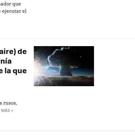
nador que
 ejecutar el
aire) de
enía
e la que
s rusos,
 MÁS »