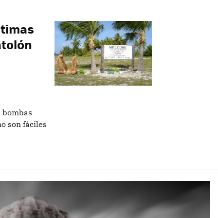
ltimas
atolón
as bombas
o son fáciles