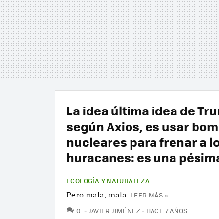
La idea última idea de Tr
según Axios, es usar bo
nucleares para frenar a l
huracanes: es una pésim
ECOLOGÍA Y NATURALEZA
Pero mala, mala.
LEER MÁS »
COMENTARIOS
0
JAVIER JIMÉNEZ
HACE 7 AÑOS