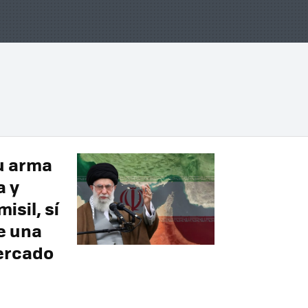
su arma
a y
isil, sí
e una
ercado