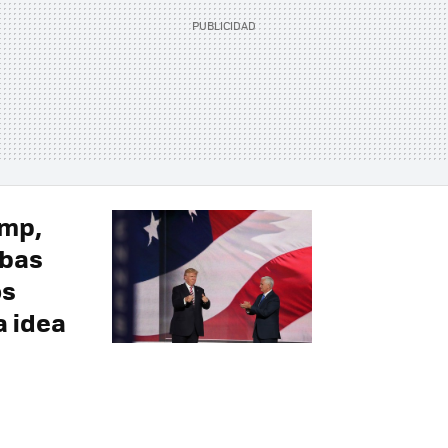
ump,
mbas
os
a idea