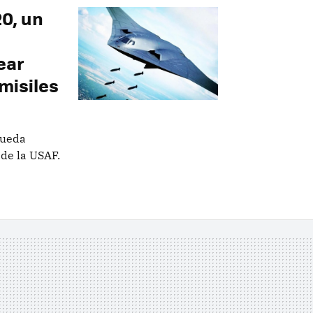
0, un
ear
misiles
pueda
 de la USAF.