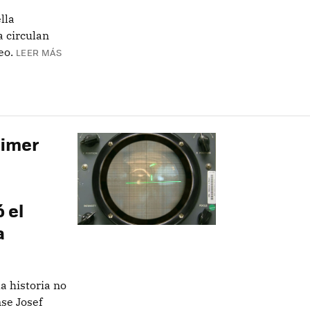
lla
 circulan
eo.
LEER MÁS
rimer
 el
a
a historia no
nse Josef