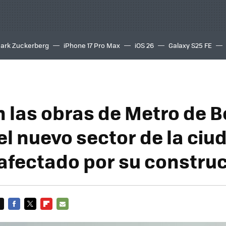
ark Zuckerberg
iPhone 17 Pro Max
iOS 26
Galaxy S25 FE
8K
 las obras de Metro de B
el nuevo sector de la ciu
 afectado por su constru
FACEBOOK
TWITTER
FLIPBOARD
E-