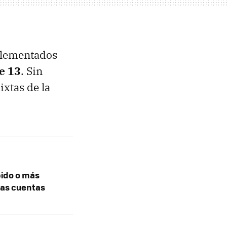
mplementados
le 13
. Sin
ixtas de la
pido o más
las cuentas