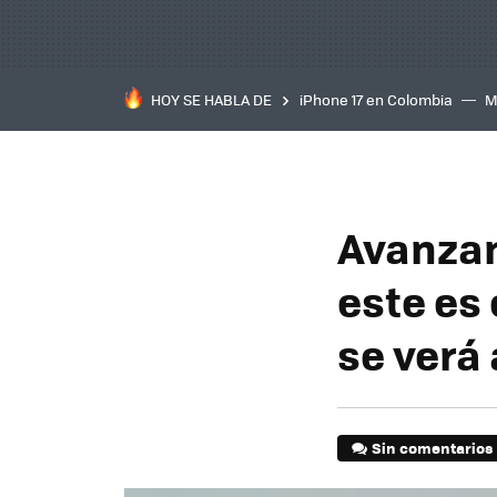
HOY SE HABLA DE
iPhone 17 en Colombia
M
inteligente
IA
TCL C
Avanzan
este es 
se verá
Sin comentarios