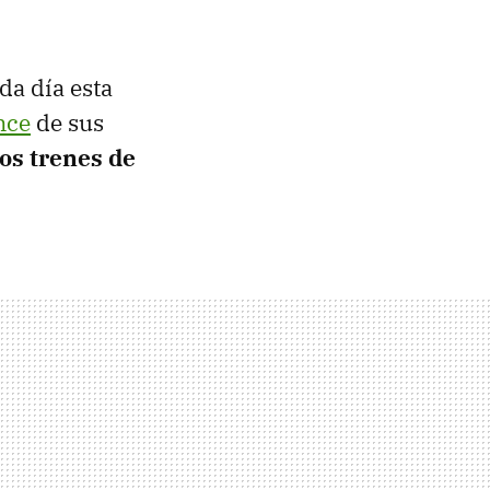
da día esta
nce
de sus
ros trenes de