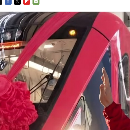
FACEBOOK
TWITTER
FLIPBOARD
E-
MAIL