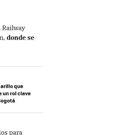
a Railway
un,
donde se
arillo que
e un rol clave
Bogotá
dos para