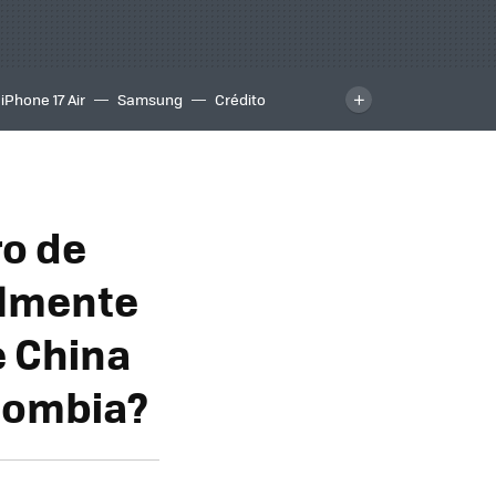
iPhone 17 Air
Samsung
Crédito
ro de
almente
e China
olombia?