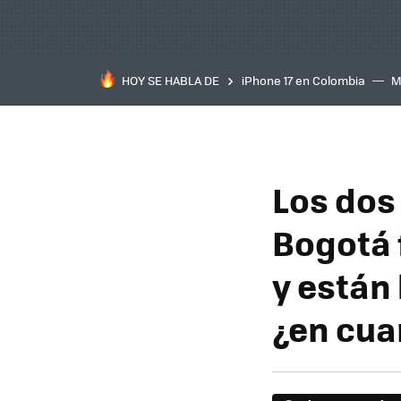
HOY SE HABLA DE
iPhone 17 en Colombia
M
inteligente
IA
TCL C
Los dos
Bogotá 
y están 
¿en cua