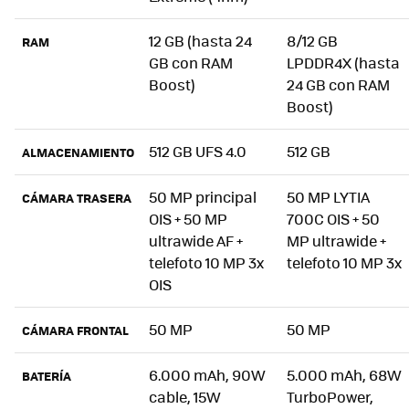
12 GB (hasta 24
8/12 GB
RAM
GB con RAM
LPDDR4X (hasta
Boost)
24 GB con RAM
Boost)
512 GB UFS 4.0
512 GB
ALMACENAMIENTO
50 MP principal
50 MP LYTIA
CÁMARA TRASERA
OIS + 50 MP
700C OIS + 50
ultrawide AF +
MP ultrawide +
telefoto 10 MP 3x
telefoto 10 MP 3x
OIS
50 MP
50 MP
CÁMARA FRONTAL
6.000 mAh, 90W
5.000 mAh, 68W
BATERÍA
cable, 15W
TurboPower,