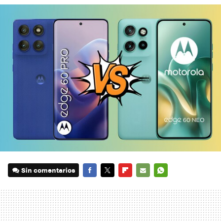
Sin comentarios
FACEBOOK
TWITTER
FLIPBOARD
E-
WHATSAPP
MAIL