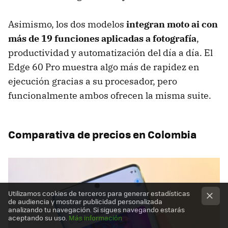
Asimismo, los dos modelos
integran
moto ai
con
más de 19 funciones aplicadas a fotografía
,
productividad y automatización del día a día. El
Edge 60 Pro muestra algo más de rapidez en
ejecución gracias a su procesador, pero
funcionalmente ambos ofrecen la misma suite.
Comparativa de precios en Colombia
Utilizamos cookies de terceros para generar estadísticas
de audiencia y mostrar publicidad personalizada
analizando tu navegación. Si sigues navegando estarás
aceptando su uso.
Más información