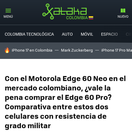
MENÚ
NUEVO
COLOMBIA TECNOLÓGICA
AUTO
MÓVIL
ESPACIO
CI
HOY SE HABLA DE
iPhone 17 en Colombia
Mark Zuckerberg
iPhone 17 Pro M
Con el Motorola Edge 60 Neo en el
mercado colombiano, ¿vale la
pena comprar el Edge 60 Pro?
Comparativa entre estos dos
celulares con resistencia de
grado militar