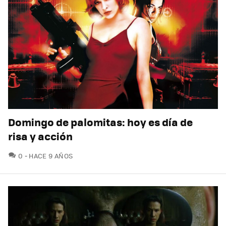
Domingo de palomitas: hoy es día de
risa y acción
COMENTARIOS
0
HACE 9 AÑOS