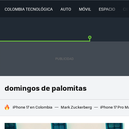
COLOMBIA TECNOLÓGICA
AUTO
MÓVIL
ESPACIO
CI
domingos de palomitas
HOY SE HABLA DE
iPhone 17 en Colombia
Mark Zuckerberg
iPhone 17 Pro M