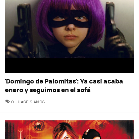
'Domingo de Palomitas': Ya casi acaba
enero y seguimos en el sofá
COMENTARIOS
0
HACE 9 AÑOS