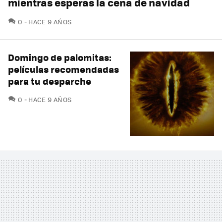
mientras esperas la cena de navidad
COMENTARIOS
0
HACE 9 AÑOS
Domingo de palomitas:
películas recomendadas
para tu desparche
COMENTARIOS
0
HACE 9 AÑOS