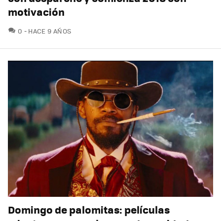
motivación
COMENTARIOS
0
HACE 9 AÑOS
Domingo de palomitas: películas