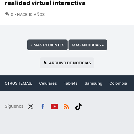
realidad virtual interactiva
COMENTARIOS
0
HACE 10 AÑOS
«
MÁS RECIENTES
MÁS ANTIGUAS
»
ARCHIVO DE NOTICIAS
OTROS TEMAS:
Celulares
Tablets
Samsung
Colombia
Síguenos
Twit
Fac
You
RSS
Tikt
ter
ebo
tub
ok
ok
e