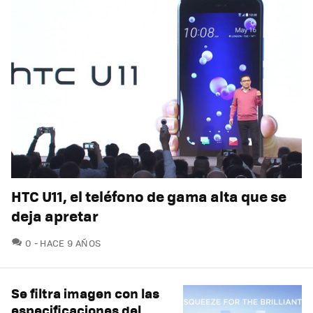
HTC U11, el teléfono de gama alta que se
deja apretar
COMENTARIOS
0
HACE 9 AÑOS
Se filtra imagen con las
especificaciones del