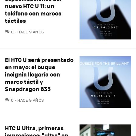
nuevo HTC U 11: un
teléfono con marcos
táctiles
COMENTARIOS
0
HACE 9 AÑOS
El HTC U será presentado
en mayo: el buque
insignia llegaría con
marco táctil y
Snapdragon 835
COMENTARIOS
0
HACE 9 AÑOS
HTC U Ultra, primeras
impresiones: "ultra" en