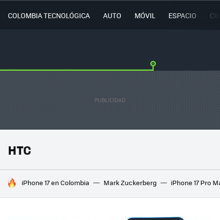
COLOMBIA TECNOLÓGICA
AUTO
MÓVIL
ESPACIO
CI
HTC
HOY SE HABLA DE
iPhone 17 en Colombia
Mark Zuckerberg
iPhone 17 Pro M