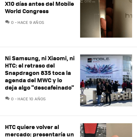
X10 días antes del Mobile
World Congress
COMENTARIOS
0
HACE 9 AÑOS
Ni Samsung, ni Xiaomi, ni
HTC: el retraso del
Snapdragon 835 toca la
agenda del MWC y lo
deja algo "descafeinado"
COMENTARIOS
0
HACE 10 AÑOS
HTC quiere volver al
mercado: presentaría un