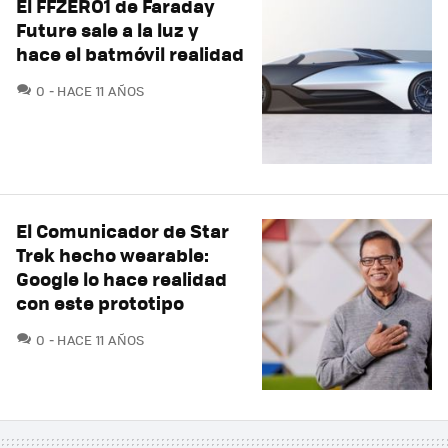
El FFZERO1 de Faraday
Future sale a la luz y
hace el batmóvil realidad
COMENTARIOS
0
HACE 11 AÑOS
El Comunicador de Star
Trek hecho wearable:
Google lo hace realidad
con este prototipo
COMENTARIOS
0
HACE 11 AÑOS