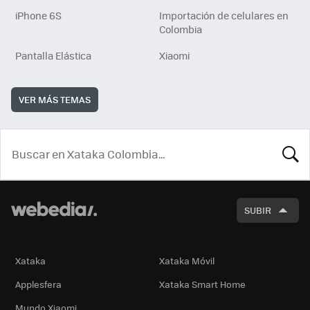
iPhone 6S
Importación de celulares en
Colombia
Pantalla Elástica
Xiaomi
VER MÁS TEMAS
BUSCA
SUBIR
Xataka
Xataka Móvil
Applesfera
Xataka Smart Home
Mundo Xiaomi