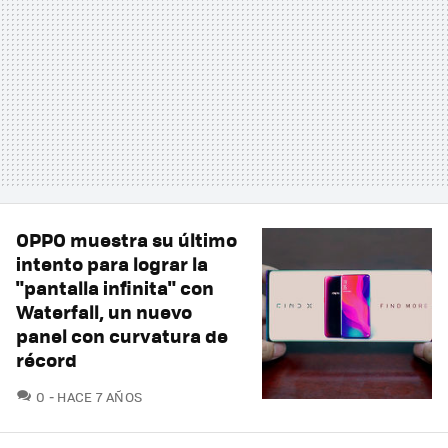
OPPO muestra su último
intento para lograr la
"pantalla infinita" con
Waterfall, un nuevo
panel con curvatura de
récord
COMENTARIOS
0
HACE 7 AÑOS