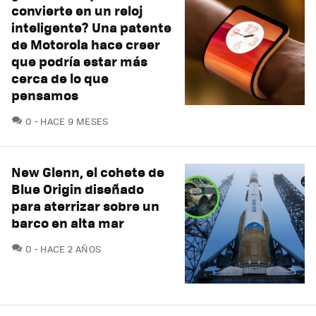
convierte en un reloj
inteligente? Una patente
de Motorola hace creer
que podría estar más
cerca de lo que
pensamos
COMENTARIOS
0
HACE 9 MESES
New Glenn, el cohete de
Blue Origin diseñado
para aterrizar sobre un
barco en alta mar
COMENTARIOS
0
HACE 2 AÑOS