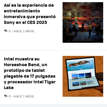
Así es la experiencia de
entretenimiento
inmersiva que presentó
Sony en el CES 2025
COMENTARIOS
0
HACE 2 AÑOS
Intel muestra su
Horseshoe Bend, un
prototipo de tablet
plegable de 17 pulgadas
y procesador Intel Tiger
Lake
COMENTARIOS
0
HACE 7 AÑOS