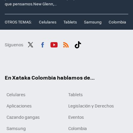
que pensamos.New Glenn,...
OTROS TEMAS:
Celulares
Tablets
Samsung
Colombia
Síguenos
Twit
Fac
You
RSS
Tikt
ter
ebo
tub
ok
ok
e
En Xataka Colombia hablamos de...
Celulares
Tablets
Aplicaciones
Legislación y Derechos
Cazando gangas
Eventos
Samsung
Colombia