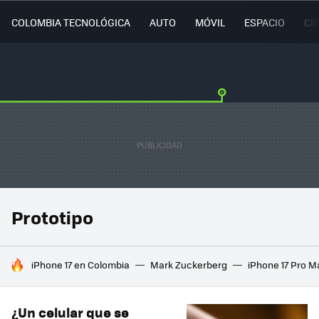
COLOMBIA TECNOLÓGICA
AUTO
MÓVIL
ESPACIO
CI
Prototipo
HOY SE HABLA DE
iPhone 17 en Colombia
Mark Zuckerberg
iPhone 17 Pro M
¿Un celular que se