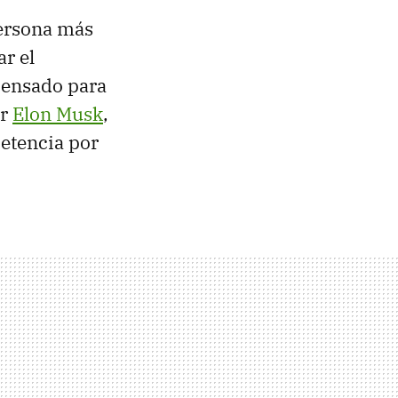
persona más
ar el
 pensado para
or
Elon Musk
,
etencia por