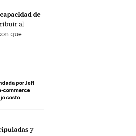
 capacidad de
ribuir al
azon que
ndada por Jeff
l e-commerce
jo costo
tripuladas
y