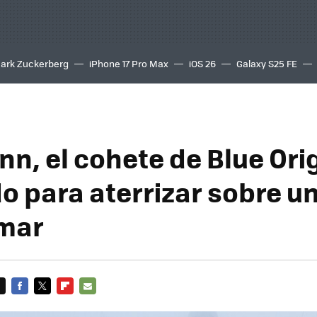
ark Zuckerberg
iPhone 17 Pro Max
iOS 26
Galaxy S25 FE
8K
nn, el cohete de Blue Ori
o para aterrizar sobre u
 mar
FACEBOOK
TWITTER
FLIPBOARD
E-