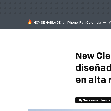
HOY SE HABLA DE
iPhone 17 en Colombia
M
inteligente
IA
TCL C
New Gle
diseñad
en alta
Sin comentarios