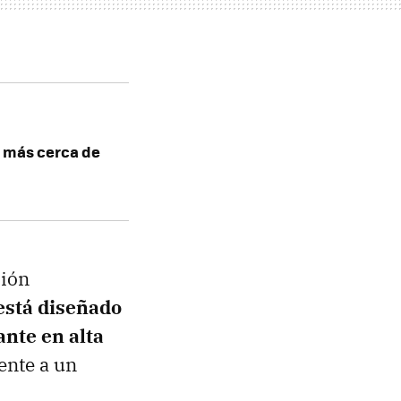
á más cerca de
ción
está diseñado
ante
en alta
ente a un