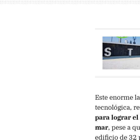
Este enorme l
tecnológica, r
para lograr e
mar
, pese a q
edificio de 32 