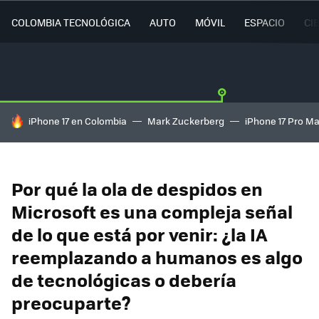
COLOMBIA TECNOLÓGICA
AUTO
MÓVIL
ESPACIO
CI
HOY SE HABLA DE
iPhone 17 en Colombia
Mark Zuckerberg
iPhone 17 Pro M
Por qué la ola de despidos en
Microsoft es una compleja señal
de lo que está por venir: ¿la IA
reemplazando a humanos es algo
de tecnológicas o debería
preocuparte?