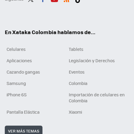
Twit
Fac
You
RSS
Tikt
ter
ebo
tub
ok
ok
e
En Xataka Colombia hablamos de...
Celulares
Tablets
Aplicaciones
Legislación y Derechos
Cazando gangas
Eventos
Samsung
Colombia
iPhone 6S
Importación de celulares en
Colombia
Pantalla Elástica
Xiaomi
VER MÁS TEMAS