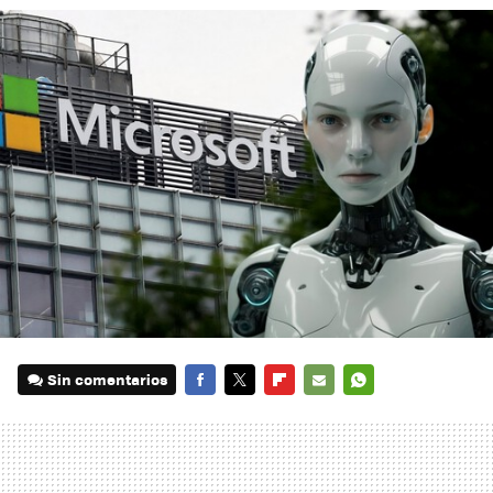
Sin comentarios
FACEBOOK
TWITTER
FLIPBOARD
E-
WHATSAPP
MAIL