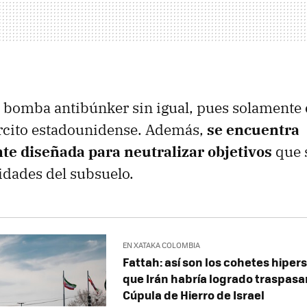
a bomba antibúnker sin igual, pues solamente e
ército estadounidense. Además,
se encuentra
te diseñada para neutralizar objetivos
que 
idades del subsuelo.
EN XATAKA COLOMBIA
Fattah: así son los cohetes hiper
que Irán habría logrado traspasa
Cúpula de Hierro de Israel