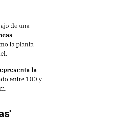
bajo de una
áneas
omo la planta
el.
epresenta la
ado entre 100 y
om.
as'