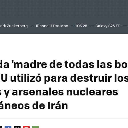
ark Zuckerberg
iPhone 17 Pro Max
iOS 26
Galaxy S25 FE
8K
da 'madre de todas las b
 utilizó para destruir lo
 y arsenales nucleares
áneos de Irán