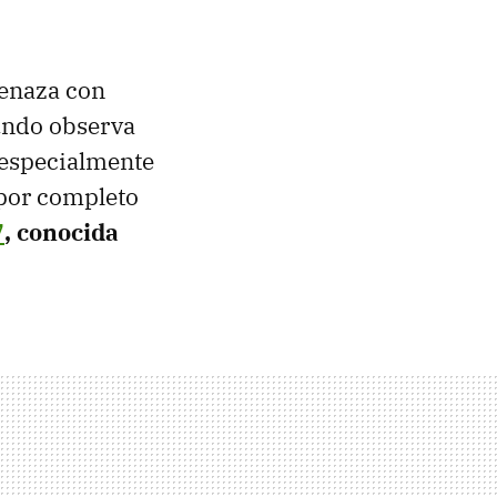
enaza con
mundo observa
 especialmente
 por completo
7
, conocida