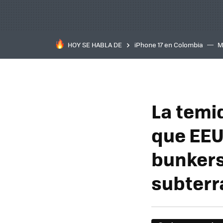
HOY SE HABLA DE
iPhone 17 en Colombia
M
inteligente
IA
TCL C
La temi
que EEUU
bunkers
subterr