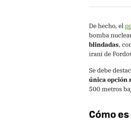
De hecho, el
po
bomba nuclea
blindadas
, co
iraní de Fordo
Se debe destac
única opción 
500 metros baj
Cómo es 