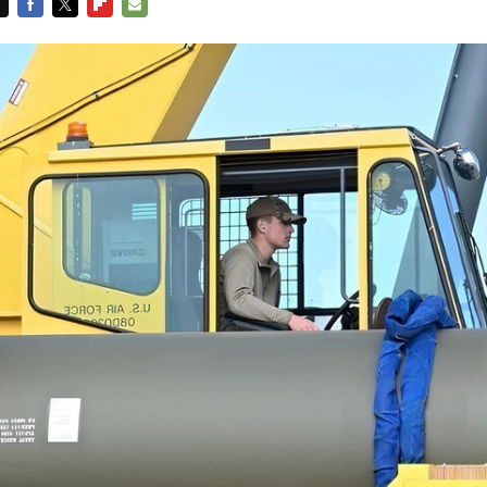
FACEBOOK
TWITTER
FLIPBOARD
E-
MAIL