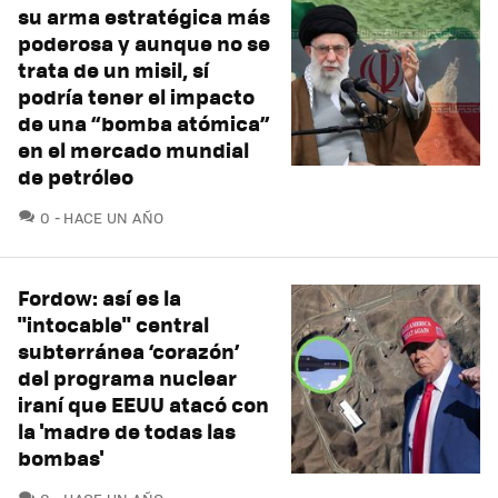
su arma estratégica más
poderosa y aunque no se
trata de un misil, sí
podría tener el impacto
de una “bomba atómica”
en el mercado mundial
de petróleo
COMENTARIOS
0
HACE UN AÑO
Fordow: así es la
"intocable" central
subterránea ‘corazón’
del programa nuclear
iraní que EEUU atacó con
la 'madre de todas las
bombas'
COMENTARIOS