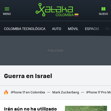
MENÚ
NUEVO
COLOMBIA TECNOLÓGICA
AUTO
MÓVIL
ESPACIO
CI
Guerra en Israel
HOY SE HABLA DE
iPhone 17 en Colombia
Mark Zuckerberg
iPhone 17 Pro M
Irán aún no ha utilizado