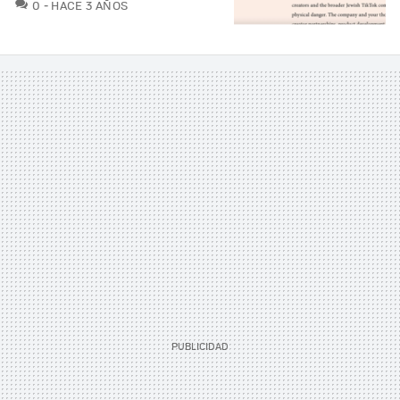
COMENTARIOS
0
HACE 3 AÑOS