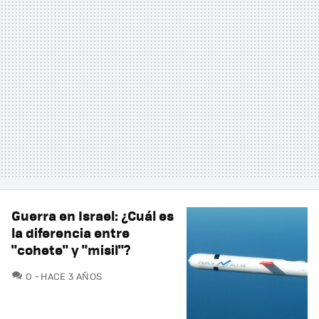
Guerra en Israel: ¿Cuál es
la diferencia entre
"cohete" y "misil"?
COMENTARIOS
0
HACE 3 AÑOS