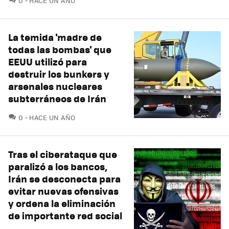
0
HACE UN AÑO
La temida 'madre de
todas las bombas' que
EEUU utilizó para
destruir los bunkers y
arsenales nucleares
subterráneos de Irán
COMENTARIOS
0
HACE UN AÑO
Tras el ciberataque que
paralizó a los bancos,
Irán se desconecta para
evitar nuevas ofensivas
y ordena la eliminación
de importante red social