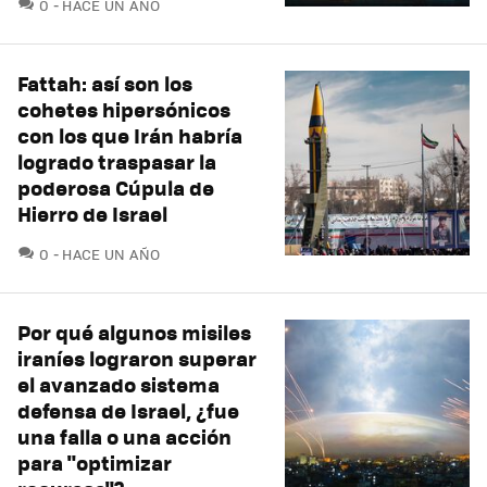
COMENTARIOS
0
HACE UN AÑO
Fattah: así son los
cohetes hipersónicos
con los que Irán habría
logrado traspasar la
poderosa Cúpula de
Hierro de Israel
COMENTARIOS
0
HACE UN AÑO
Por qué algunos misiles
iraníes lograron superar
el avanzado sistema
defensa de Israel, ¿fue
una falla o una acción
para "optimizar