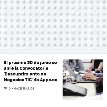
El próximo 30 de junio se
abre la Convocatoria
'Descubrimiento de
Negocios TIC' de Apps.co
COMENTARIOS
0
HACE 11 AÑOS