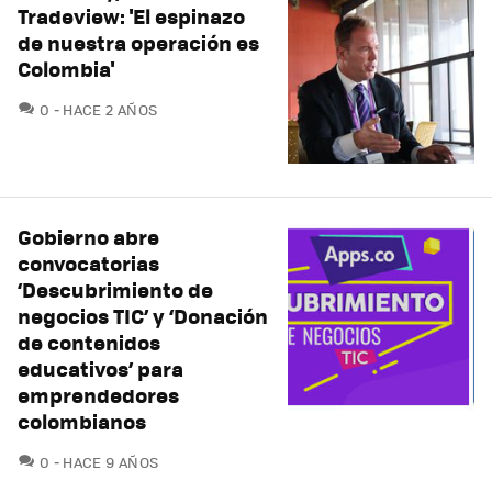
Tradeview: 'El espinazo
de nuestra operación es
Colombia'
COMENTARIOS
0
HACE 2 AÑOS
Gobierno abre
convocatorias
‘Descubrimiento de
negocios TIC’ y ‘Donación
de contenidos
educativos’ para
emprendedores
colombianos
COMENTARIOS
0
HACE 9 AÑOS