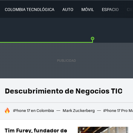
COLOMBIA TECNOLÓGICA
AUTO
MÓVIL
ESPACIO
CI
Descubrimiento de Negocios TIC
HOY SE HABLA DE
iPhone 17 en Colombia
Mark Zuckerberg
iPhone 17 Pro M
Tim Furey, fundador de