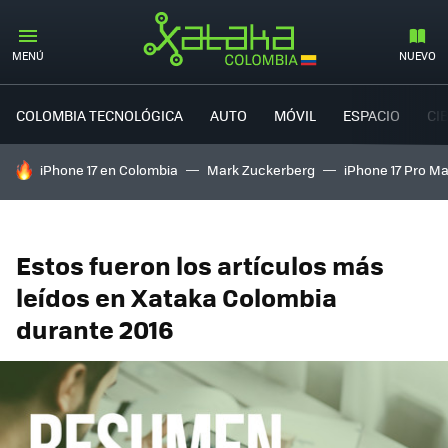
MENÚ
NUEVO
COLOMBIA TECNOLÓGICA
AUTO
MÓVIL
ESPACIO
CI
HOY SE HABLA DE
iPhone 17 en Colombia
Mark Zuckerberg
iPhone 17 Pro M
Estos fueron los artículos más
leídos en Xataka Colombia
durante 2016