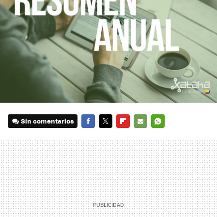
Sin comentarios
FACEBOOK
TWITTER
FLIPBOARD
E-
WHATSAPP
MAIL