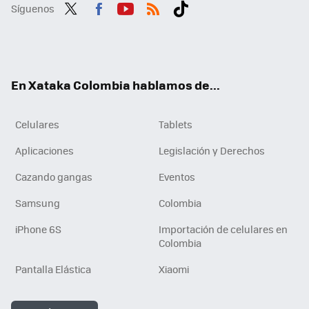
Síguenos
Twit
Fac
You
RSS
Tikt
ter
ebo
tub
ok
ok
e
En Xataka Colombia hablamos de...
Celulares
Tablets
Aplicaciones
Legislación y Derechos
Cazando gangas
Eventos
Samsung
Colombia
iPhone 6S
Importación de celulares en
Colombia
Pantalla Elástica
Xiaomi