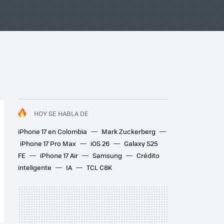
HOY SE HABLA DE
iPhone 17 en Colombia
Mark Zuckerberg
iPhone 17 Pro Max
iOS 26
Galaxy S25
FE
iPhone 17 Air
Samsung
Crédito
inteligente
IA
TCL C8K