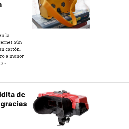
a
en la
ternet aún
en cartón,
ero a menor
S »
ldita de
 gracias