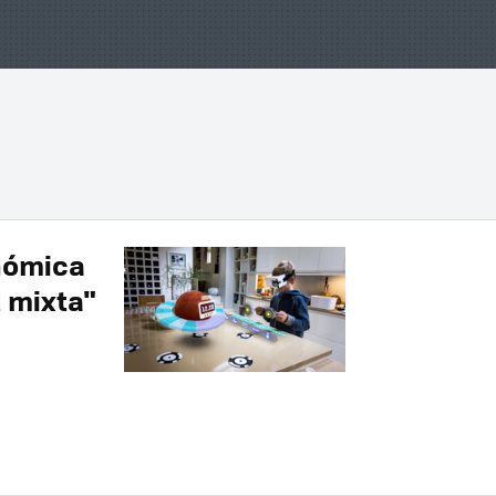
nómica
d mixta"