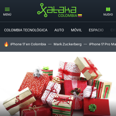
MENÚ
NUEVO
COLOMBIA TECNOLÓGICA
AUTO
MÓVIL
ESPACIO
CI
HOY SE HABLA DE
iPhone 17 en Colombia
Mark Zuckerberg
iPhone 17 Pro M