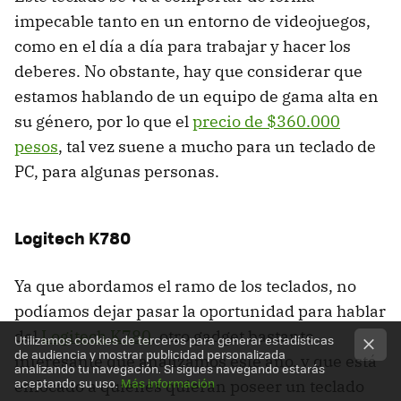
impecable tanto en un entorno de videojuegos,
como en el día a día para trabajar y hacer los
deberes. No obstante, hay que considerar que
estamos hablando de un equipo de gama alta en
su género, por lo que el
precio de $360.000
pesos
, tal vez suene a mucho para un teclado de
PC, para algunas personas.
Logitech K780
Ya que abordamos el ramo de los teclados, no
podíamos dejar pasar la oportunidad para hablar
del
Logitech K780
, otro gadget bastante
Utilizamos cookies de terceros para generar estadísticas
de audiencia y mostrar publicidad personalizada
interesante que analizamos este año, y que está
analizando tu navegación. Si sigues navegando estarás
aceptando su uso.
Más información
enfocado a quienes quieran poseer un teclado