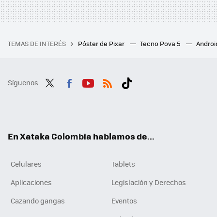
TEMAS DE INTERÉS
Póster de Pixar
Tecno Pova 5
Androi
Síguenos
Twit
Fac
You
RSS
Tikt
ter
ebo
tub
ok
ok
e
En Xataka Colombia hablamos de...
Celulares
Tablets
Aplicaciones
Legislación y Derechos
Cazando gangas
Eventos