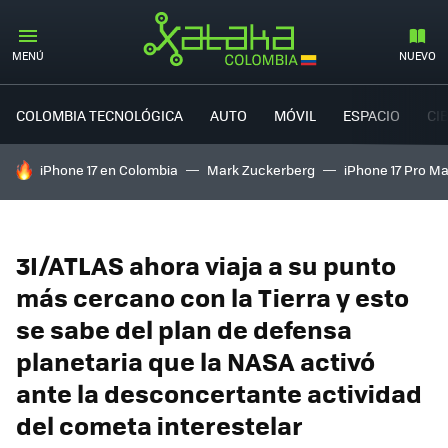
MENÚ
NUEVO
COLOMBIA TECNOLÓGICA
AUTO
MÓVIL
ESPACIO
CI
HOY SE HABLA DE
iPhone 17 en Colombia
Mark Zuckerberg
iPhone 17 Pro M
3I/ATLAS ahora viaja a su punto
más cercano con la Tierra y esto
se sabe del plan de defensa
planetaria que la NASA activó
ante la desconcertante actividad
del cometa interestelar