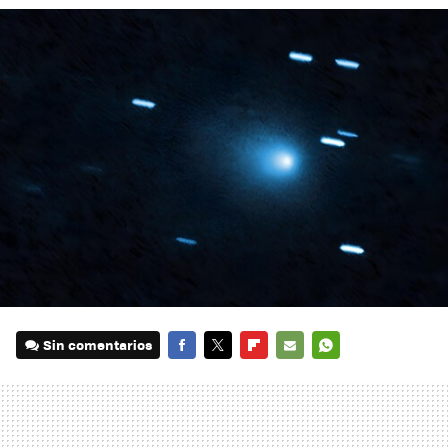
Sin comentarios
FACEBOOK
TWITTER
FLIPBOARD
E-
WHATSAPP
MAIL