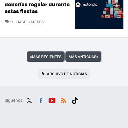
deberías regalar durante
estas fiestas
COMENTARIOS
0
HACE 8 MESES
«
MÁS RECIENTES
MÁS ANTIGUAS
»
ARCHIVO DE NOTICIAS
Síguenos
Twit
Fac
You
RSS
Tikt
ter
ebo
tub
ok
ok
e