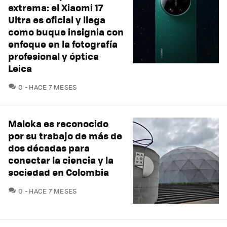
extrema: el Xiaomi 17
Ultra es oficial y llega
como buque insignia con
enfoque en la fotografía
profesional y óptica
Leica
COMENTARIOS
0
HACE 7 MESES
Maloka es reconocido
por su trabajo de más de
dos décadas para
conectar la ciencia y la
sociedad en Colombia
COMENTARIOS
0
HACE 7 MESES