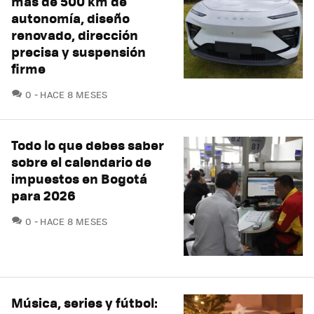
más de 500 km de
autonomía, diseño
renovado, dirección
precisa y suspensión
firme
COMENTARIOS
0
HACE 8 MESES
Todo lo que debes saber
sobre el calendario de
impuestos en Bogotá
para 2026
COMENTARIOS
0
HACE 8 MESES
Música, series y fútbol: