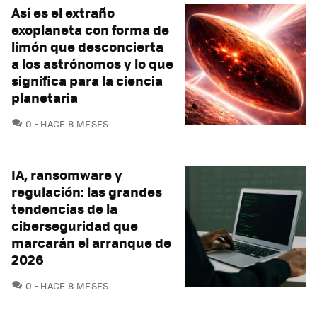
Así es el extraño
exoplaneta con forma de
limón que desconcierta
a los astrónomos y lo que
significa para la ciencia
planetaria
COMENTARIOS
0
HACE 8 MESES
IA, ransomware y
regulación: las grandes
tendencias de la
ciberseguridad que
marcarán el arranque de
2026
COMENTARIOS
0
HACE 8 MESES