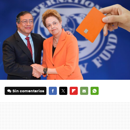
Sin comentarios
FACEBOOK
TWITTER
FLIPBOARD
E-
WHATSAPP
MAIL