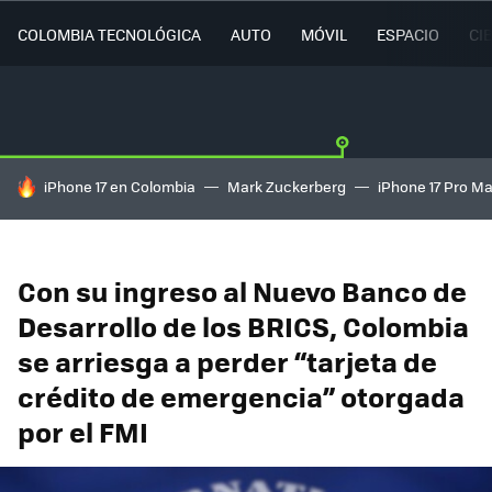
COLOMBIA TECNOLÓGICA
AUTO
MÓVIL
ESPACIO
CI
HOY SE HABLA DE
iPhone 17 en Colombia
Mark Zuckerberg
iPhone 17 Pro M
Con su ingreso al Nuevo Banco de
Desarrollo de los BRICS, Colombia
se arriesga a perder “tarjeta de
crédito de emergencia” otorgada
por el FMI