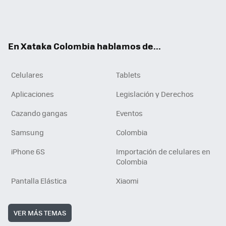
Twit
Fac
You
RSS
Tikt
ter
ebo
tub
ok
ok
e
En Xataka Colombia hablamos de...
Celulares
Tablets
Aplicaciones
Legislación y Derechos
Cazando gangas
Eventos
Samsung
Colombia
iPhone 6S
Importación de celulares en
Colombia
Pantalla Elástica
Xiaomi
VER MÁS TEMAS