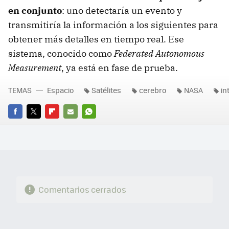
en conjunto
: uno detectaría un evento y
transmitiría la información a los siguientes para
obtener más detalles en tiempo real. Ese
sistema, conocido como
Federated Autonomous
Measurement
, ya está en fase de prueba.
TEMAS
Espacio
Satélites
cerebro
NASA
in
FACEBOOK
TWITTER
FLIPBOARD
E-
WHATSAPP
MAIL
Comentarios cerrados