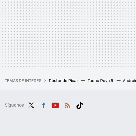
TEMAS DE INTERÉS
Póster de Pixar
Tecno Pova 5
Androi
Síguenos
Twit
Fac
You
RSS
Tikt
ter
ebo
tub
ok
ok
e