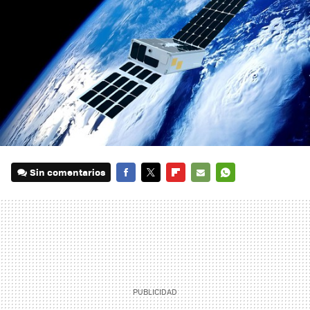
Sin comentarios
FACEBOOK
TWITTER
FLIPBOARD
E-
WHATSAPP
MAIL