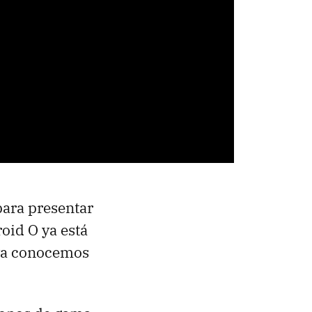
para presentar
oid O ya está
 ya conocemos