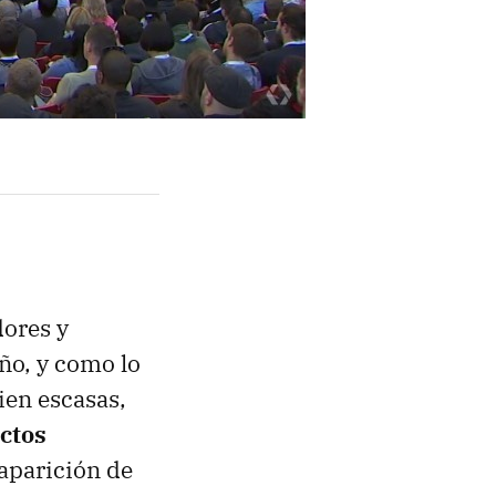
dores y
ño, y como lo
ien escasas,
uctos
 aparición de