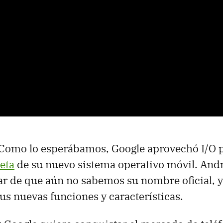
 Como lo esperábamos, Google aprovechó I/O 
eta
de su nuevo sistema operativo móvil. Andr
sar de que aún no sabemos su nombre oficial,
us nuevas funciones y características.