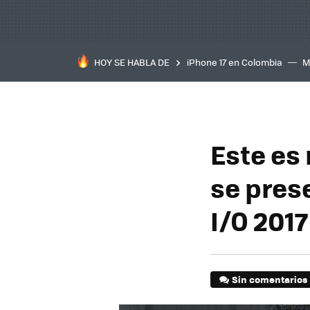
HOY SE HABLA DE
iPhone 17 en Colombia
M
inteligente
IA
TCL C
Este es
se pres
I/O 2017
Sin comentarios