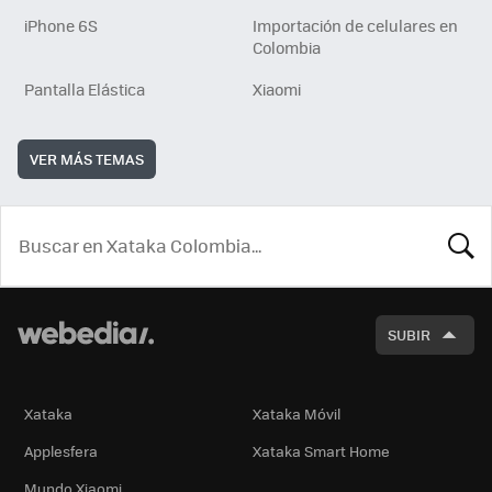
iPhone 6S
Importación de celulares en
Colombia
Pantalla Elástica
Xiaomi
VER MÁS TEMAS
BUSCA
SUBIR
Xataka
Xataka Móvil
Applesfera
Xataka Smart Home
Mundo Xiaomi