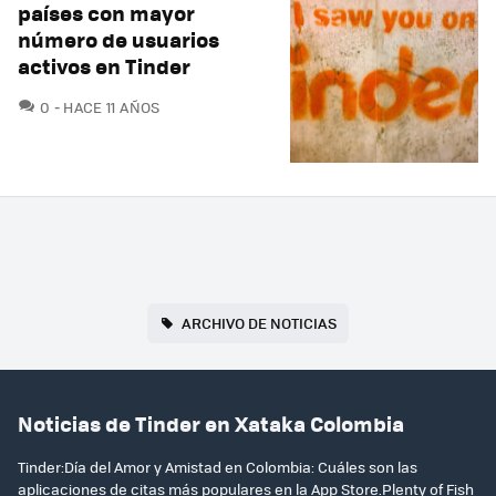
países con mayor
número de usuarios
activos en Tinder
COMENTARIOS
0
HACE 11 AÑOS
ARCHIVO DE NOTICIAS
Noticias de Tinder en Xataka Colombia
Tinder:Día del Amor y Amistad en Colombia: Cuáles son las
aplicaciones de citas más populares en la App Store.Plenty of Fish