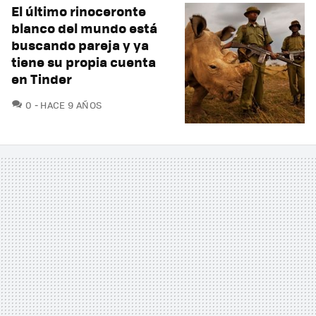
El último rinoceronte
blanco del mundo está
buscando pareja y ya
tiene su propia cuenta
en Tinder
COMENTARIOS
0
HACE 9 AÑOS