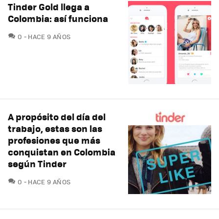
Tinder Gold llega a
Colombia: así funciona
COMENTARIOS
0
HACE 9 AÑOS
A propósito del día del
trabajo, estas son las
profesiones que más
conquistan en Colombia
según Tinder
COMENTARIOS
0
HACE 9 AÑOS