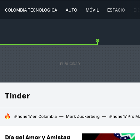
COLOMBIA TECNOLÓGICA
AUTO
MÓVIL
ESPACIO
CI
Tinder
HOY SE HABLA DE
iPhone 17 en Colombia
Mark Zuckerberg
iPhone 17 Pro M
Día del Amor y Amistad