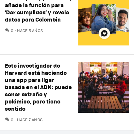
añade la función para
‘Dar cumplidos’ y revela
datos para Colombia
COMENTARIOS
0
HACE 3 AÑOS
Este investigador de
Harvard está haciendo
una app para ligar
basada en el ADN: puede
sonar extraño y
polémico, pero tiene
sentido
COMENTARIOS
0
HACE 7 AÑOS