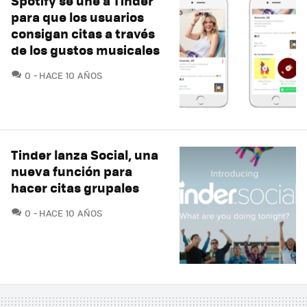
Spotify se une a Tinder
para que los usuarios
consigan citas a través
de los gustos musicales
COMENTARIOS
0
HACE 10 AÑOS
Tinder lanza Social, una
nueva función para
hacer citas grupales
COMENTARIOS
0
HACE 10 AÑOS