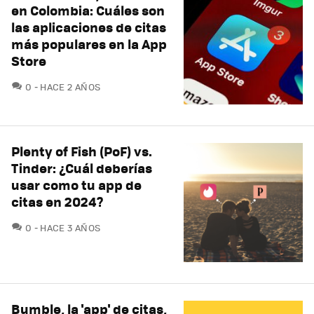
en Colombia: Cuáles son
las aplicaciones de citas
más populares en la App
Store
COMENTARIOS
0
HACE 2 AÑOS
Plenty of Fish (PoF) vs.
Tinder: ¿Cuál deberías
usar como tu app de
citas en 2024?
COMENTARIOS
0
HACE 3 AÑOS
Bumble, la 'app' de citas,