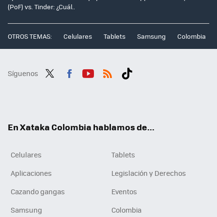
(PoF) vs. Tinder: ¿Cuál..
OTROS TEMAS:
Celulares
Tablets
Samsung
Colombia
Síguenos
Twit
Fac
You
RSS
Tikt
ter
ebo
tub
ok
ok
e
En Xataka Colombia hablamos de...
Celulares
Tablets
Aplicaciones
Legislación y Derechos
Cazando gangas
Eventos
Samsung
Colombia