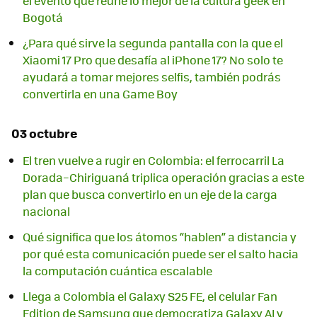
el evento que reúne lo mejor de la cultura geek en
Bogotá
¿Para qué sirve la segunda pantalla con la que el
Xiaomi 17 Pro que desafía al iPhone 17? No solo te
ayudará a tomar mejores selfis, también podrás
convertirla en una Game Boy
03 octubre
El tren vuelve a rugir en Colombia: el ferrocarril La
Dorada–Chiriguaná triplica operación gracias a este
plan que busca convertirlo en un eje de la carga
nacional
Qué significa que los átomos “hablen” a distancia y
por qué esta comunicación puede ser el salto hacia
la computación cuántica escalable
Llega a Colombia el Galaxy S25 FE, el celular Fan
Edition de Samsung que democratiza Galaxy AI y