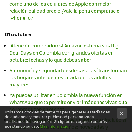
como uno de los celulares de Apple con mejor
relación calidad precio ¿Vale la pena comprarse el
iPhone 16?
01 octubre
¡Atención compradores! Amazon estrena sus Big
Deal Days en Colombia con grandes ofertas en
octubre: fechas y lo que debes saber
Autonomía y seguridad desde casa: así transforman
los hogares inteligentes la vida de los adultos
mayores
Ya puedes utilizar en Colombia la nueva función en
WhatsApp que te permite enviar imágenes vivas que
se reproducen en el chat
Utilizamos cookies de terceros para generar estadísticas
de audiencia y mostrar publicidad personalizada
Samsung quiere que la IA sea un estándar, incluso si
analizando tu navegación. Si sigues navegando estarás
aceptando su uso.
Más información
tu Galaxy es de hace tres años: novedades y