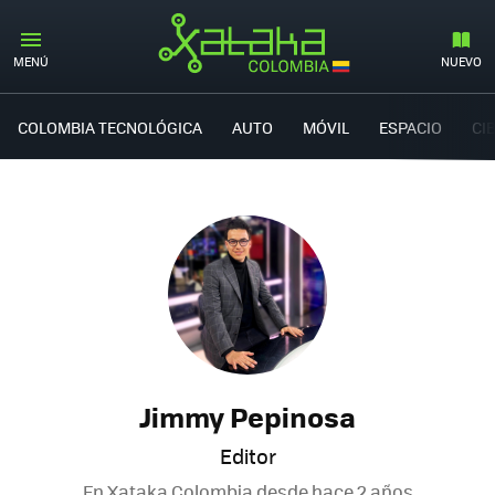
MENÚ
NUEVO
COLOMBIA TECNOLÓGICA
AUTO
MÓVIL
ESPACIO
CI
Jimmy Pepinosa
Editor
En Xataka Colombia desde
hace 2 años