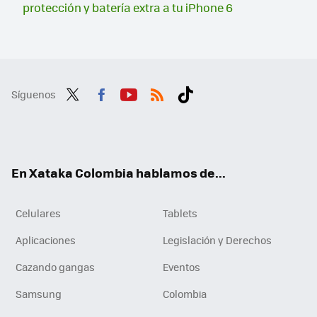
protección y batería extra a tu iPhone 6
Síguenos
Twit
Fac
You
RSS
Tikt
ter
ebo
tub
ok
ok
e
En Xataka Colombia hablamos de...
Celulares
Tablets
Aplicaciones
Legislación y Derechos
Cazando gangas
Eventos
Samsung
Colombia